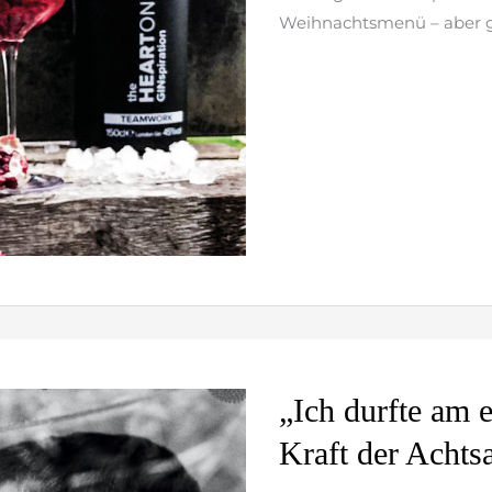
Weihnachtsmenü – aber ge
weiterlesen »
„Ich
„Ich durfte am 
durfte
Kraft der Achts
am
eigenen