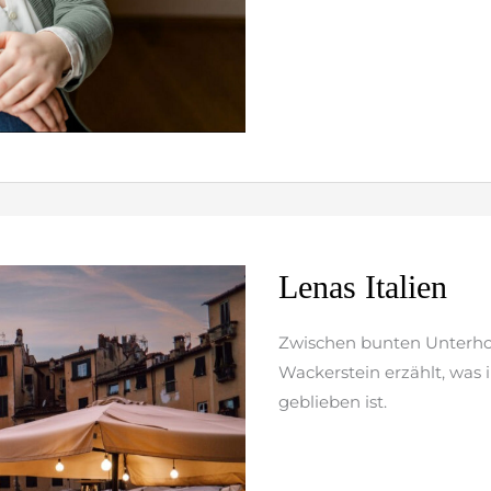
Lenas
Lenas Italien
Italien
Zwischen bunten Unterhos
Wackerstein erzählt, was 
geblieben ist.
weiterlesen »