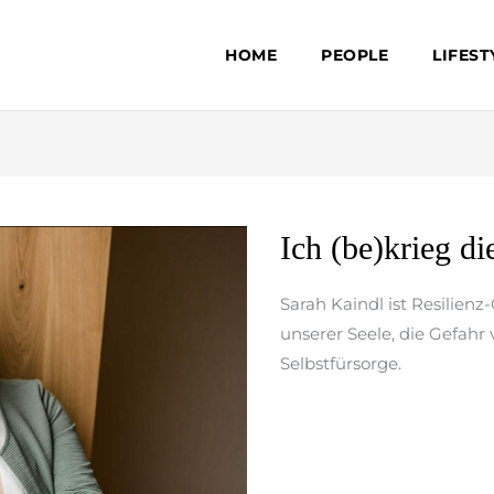
HOME
PEOPLE
LIFEST
Ich
Ich (be)krieg di
(be)krieg
die
Sarah Kaindl ist Resilien
Krise
unserer Seele, die Gefahr
Selbstfürsorge.
weiterlesen »