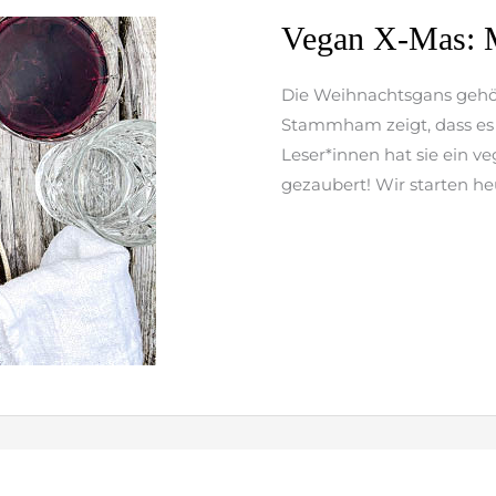
Vegan
Vegan X-Mas: M
X-
Mas:
Die Weihnachtsgans gehör
Maronensüppchen
Stammham zeigt, dass es 
zur
Leser*innen hat sie ein 
Vorspeise
gezaubert! Wir starten he
weiterlesen »