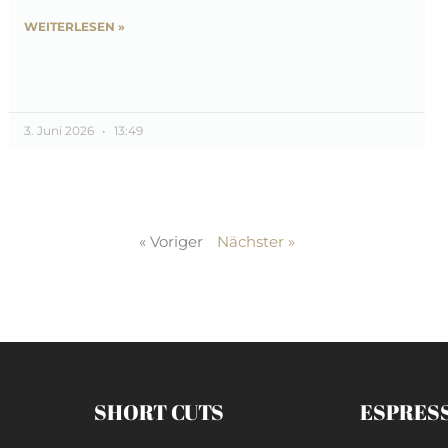
WEITERLESEN »
3. Juni 2026
13:49
« Voriger
Nächster »
SHORT CUTS
ESPRES