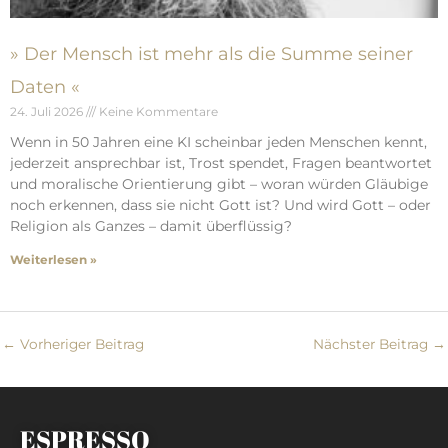
» Der Mensch ist mehr als die Summe seiner
Daten «
24. Juli 2026
Keine Kommentare
Wenn in 50 Jahren eine KI scheinbar jeden Menschen kennt,
jederzeit ansprechbar ist, Trost spendet, Fragen beantwortet
und moralische Orientierung gibt – woran würden Gläubige
noch erkennen, dass sie nicht Gott ist? Und wird Gott – oder
Religion als Ganzes – damit überflüssig?
Weiterlesen »
←
Vorheriger Beitrag
Nächster Beitrag
→
ESPRESSO