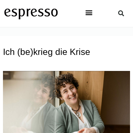
Zum
Inhalt
springen
STARTSEITE
»
TOPSTORY
»
ICH (BE)KRIEG DIE KRISE
Ich (be)krieg die Krise