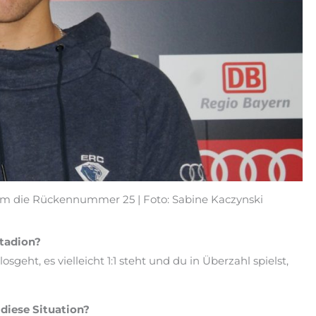
ihm die Rückennummer 25 | Foto: Sabine Kaczynski
Stadion?
geht, es vielleicht 1:1 steht und du in Überzahl spielst,
 diese Situation?