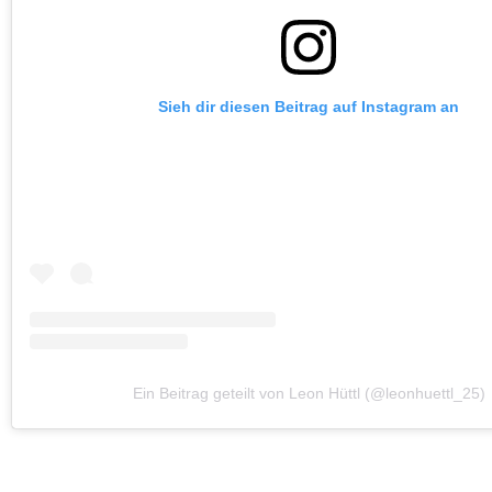
Sieh dir diesen Beitrag auf Instagram an
Ein Beitrag geteilt von Leon Hüttl (@leonhuettl_25)