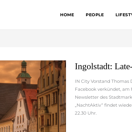
HOME
PEOPLE
LIFEST
Ingolstadt:
Ingolstadt: La
Late-
Night-
IN City Vorstand Thomas 
Shopping
Facebook verkündet, am 
im
Newsletter des Stadtmark
November
„NachtAktiv“ findet wiede
22.30 Uhr.
weiterlesen »