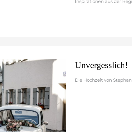
Inspirationen aus der Regio
weiterlesen »
Unvergesslich!
Unvergesslich!
Die Hochzeit von Stephan
weiterlesen »