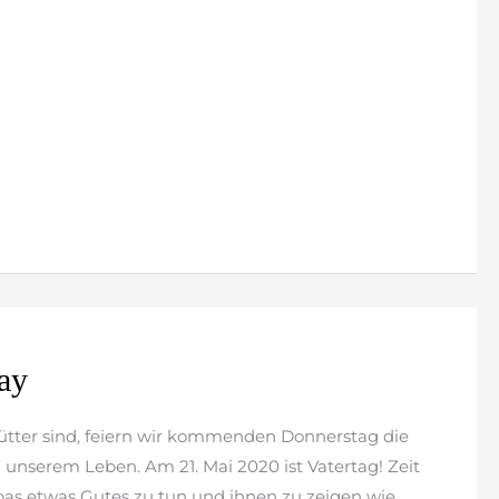
ay
Mütter sind, feiern wir kommenden Donnerstag die
unserem Leben. Am 21. Mai 2020 ist Vatertag! Zeit
as etwas Gutes zu tun und ihnen zu zeigen wie