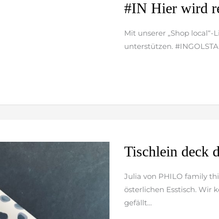
#IN
#IN Hier wird r
Hier
wird
Mit unserer „Shop local“-
regional
unterstützen. #INGOLS
gekauft!
weiterlesen »
Tischlein
Tischlein deck d
deck
dich!
Julia von PHILO family thi
österlichen Esstisch. Wi
gefällt…