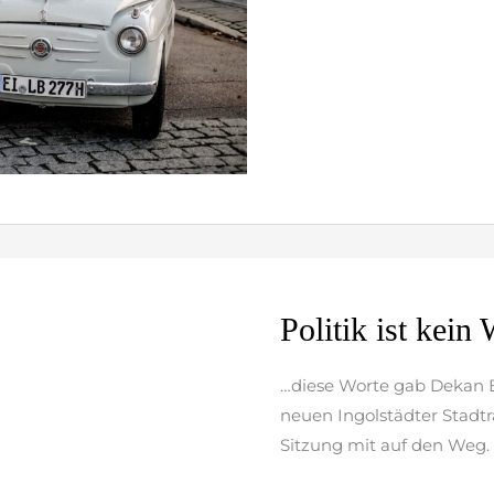
Politik
Politik ist kei
ist
kein
…diese Worte gab Dekan
Wunschkonzert
neuen Ingolstädter Stadtr
Sitzung mit auf den We