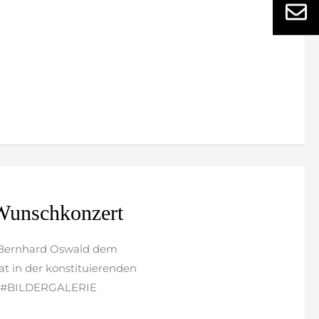
n Wunschkonzert
 Bernhard Oswald dem
at in der konstituierenden
g. #BILDERGALERIE