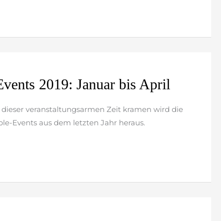
vents 2019: Januar bis April
in dieser veranstaltungsarmen Zeit kramen wird die
le-Events aus dem letzten Jahr heraus.