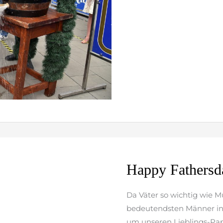
weiterlesen »
Happy
Happy Fathersd
Fathersday
Da Väter so wichtig wie 
bedeutendsten Männer in 
um unseren Lieblings-Pap