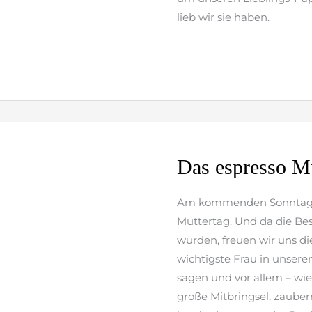
lieb wir sie haben.
weiterlesen »
Das
Das espresso Mu
espresso
Muttertags-
Am kommenden Sonntag, de
Special
Muttertag. Und da die Be
wurden, freuen wir uns di
wichtigste Frau in unsere
sagen und vor allem – wie
große Mitbringsel, zaubern