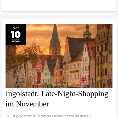
Nov.
10
2022
Ingolstadt:
Ingolstadt: Late-Night-Shopping
Late-
im November
Night-
Shopping
IN City Vorstand Thomas Deiser hatte es am 03.
im