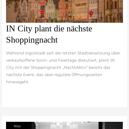
IN
IN City plant die nächste
City
Shoppingnacht
plant
die
Während Ingolstadt seit der letzten Stadtratssitzung über
nächste
verkaufsoffene Sonn- und Feiertage diskutiert, plant IN
Shoppingnacht
City mit der Shoppingnacht „NachtAktiv“ bereits das
nächste Event, das über reguläre Öffnungszeiten
hinausgeht.
weiterlesen »
Nov.