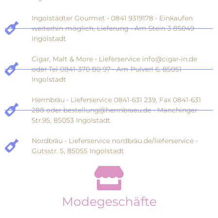
Ingolstädter Gourmet • 0841 9319178 • Einkaufen
weiterhin möglich, Lieferung • Am Stein 3 85049
Ingolstadt
Cigar, Malt & More • Lieferservice info@cigar-in.de
oder Tel 0841-370 80 97 • Am Pulverl 6, 85051
Ingolstadt
Herrnbräu • Lieferservice 0841-631 239, Fax 0841-631
288 oder bestellung@herrnbraeu.de • Manchinger
Str.95, 85053 Ingolstadt
Nordbräu • Lieferservice nordbräu.de/lieferservice •
Gutsstr. 5, 85055 Ingolstadt
Modegeschäfte