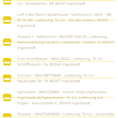
Go • Elisabethstr. 28, 85051 Ingolstadt
Loft's Bar Bistro Steakhouse • telefonisch:: 0841 – 88
55 94 88 • Lieferung, To Go • Bei der Arena 1, 85053
Ingolstadt
Ouzerie 1 • telefonisch: 0841/931 626 36 • Lieferung,
Kartenzahlung Haustür, Lieferando • Dollstr. 13, 85049
Ingolstadt
Zum Kuchlbauer • 0841 35512 • Lieferung, To Go •
Schäffbräustr. 11a, 85049 Ingolstadt
Cocoon • 0841 88176890 • Lieferung, To Go •
Neuburger Str. 19, 85057 Ingolstadt
Aphrodite • 0841/32886 • online: https://aphrodite-
ingolstadt.de/Speisekarte • To Go, Lieferung soll
folgen • Kreuzstraße 4 , 85049 Ingolstadt
Pizzarei • 0841/12819095‬ • Lieferung, To Go • Dollstraße