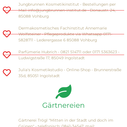
Jungbrunnen Kosmetikinstitut • Bestellungen per
Mail info@jungbrunnen-institut.de • Donaustr. 24,
85088 Vohburg
Dermakosmetisches Fachinstitut Annemarie
Wolfsteiner • Pflegeprodukte via Whatsapp 0171-
5828711 • Lederergasse 6 85088 Vohburg
Parfümerie Hubrich • 0821 514711 oder 0171 5363623 •
Ludwigstraße 17, 85049 Ingolstadt
Julia's Kosmetikstudio • Online-Shop • Brunnerstraße
35d, 85051 Ingolstadt
Gärtnereien
Gärtnerei Trögl "Mitten in der Stadt und doch im
Grünen" • telefonisch: 0841-34547, mail: