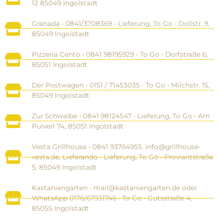
12 85049 Ingolstadt
Granada • 0841/3708369‬ • Lieferung, To Go • Dollstr. 9,
85049 Ingolstadt
Pizzeria Cento • 0841 98195929‬ • To Go • Dorfstraße 6,
85051 Ingolstadt
Der Postwagen • 0151 / 71453035‬ • To Go • Milchstr. 15,
85049 Ingolstadt
Zur Schwalbe • 0841 98124547‬ • Lieferung, To Go • Am
Pulverl 74, 85051 Ingolstadt
Vesta Grillhouse • 0841 93764955, info@grillhouse-
vesta.de, Lieferando‬ • Lieferung, To Go • Proviantstraße
5, 85049 Ingolstadt
Kastaniengarten • mail@kastaniengarten.de oder
WhatsApp 0176/67931746‬ • To Go • Gutsstraße 4,
85055 Ingolstadt