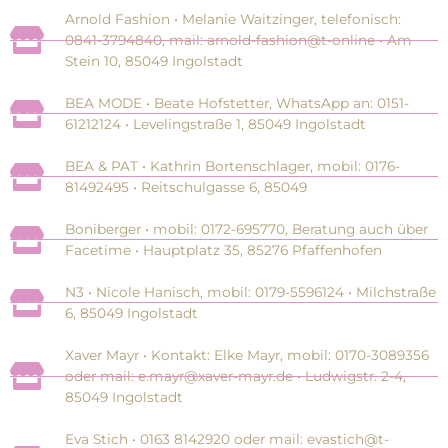
Arnold Fashion • Melanie Waitzinger, telefonisch:
0841-3794840, mail: arnold-fashion@t-online • Am
Stein 10, 85049 Ingolstadt
BEA MODE • Beate Hofstetter, WhatsApp an: 0151-
61212124 • Levelingstraße 1, 85049 Ingolstadt
BEA & PAT • Kathrin Bortenschlager, mobil: 0176-
81492495 • Reitschulgasse 6, 85049
Boniberger • mobil: 0172-695770, Beratung auch über
Facetime • Hauptplatz 35, 85276 Pfaffenhofen
N3 • Nicole Hanisch, mobil: 0179-5596124 • Milchstraße
6, 85049 Ingolstadt
Xaver Mayr • Kontakt: Elke Mayr, mobil: 0170-3089356
oder mail: e.mayr@xaver-mayr.de • Ludwigstr. 2-4,
85049 Ingolstadt
Eva Stich • 0163 8142920 oder mail: evastich@t-