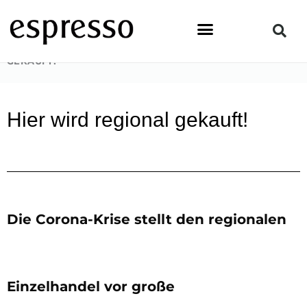
Zum
Inhalt
springen
STARTSEITE
»
LIFESTYLE
»
#IN HIER WIRD REGIONAL
GEKAUFT!
Hier wird regional gekauft!
Die Corona-Krise stellt den regionalen
Einzelhandel vor große