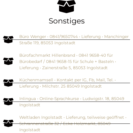
Sonstiges
Büro Wenger • 0841/9650744 • Lieferung • Manchinger
Straße 119, 85053 Ingolstadt
Bürofachmarkt Hillenbrand • 0841 9658-40 für
Bürobedarf / 0841 9658-15 für Schule + Basteln •
Lieferung • Zainerstraße 5, 85053 Ingolstadt
Küchenmamsell • Kontakt per IG, Fb, Mail, Tel. •
Lieferung • Milchstr. 25 85049 Ingolstadt
Inlingua • Online-Sprachkurse • Ludwigstr. 18, 85049
Ingolstadt
Weltladen Ingolstadt • Lieferung, teilweise geöffnet •
Schrannenstraße 32 / Ecke Holzmarkt, 85049
Ingolstadt