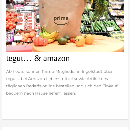
tegut…
tegut… & amazon
&
amazon
Ab heute können Prime-Mitglieder in Ingolstadt über
tegut… bei Amazon Lebensmittel sowie Artikel des
täglichen Bedarfs online bestellen und sich den Einkauf
bequem nach Hause liefern lassen.
weiterlesen »