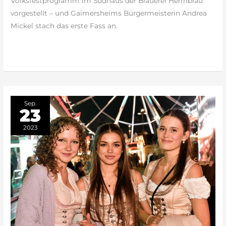
Volksfestprogramm im Sudhaus der Brauerei Herrnbräu
vorgestellt – und Gaimersheims Bürgermeisterin Andrea
Mickel stach das erste Fass an.
weiterlesen »
Sep.
23
2023