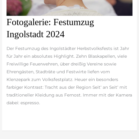
Fotogalerie:
Fotogalerie: Festumzug
Festumzug
Ingolstadt 2024
Ingolstadt
2024
Der Festumzug des Ingolstädter Herbstvolksfests ist Jahr
für Jahr ein absolutes Highlight. Zehn Blaskapellen, viele
Freiwillige Feuerwehren, über dreißig Vereine sowie
Ehrengästen, Stadträte und Festwirte liefen vom
Klenzepark zum Volksfestplatz. Heuer ein besonders
farbiger Kontrast: Tracht aus der Region Seit‘ an Seit‘ mit
traditioneller Kleidung aus Fernost. Immer mit der Kamera
dabei: espresso.
weiterlesen »