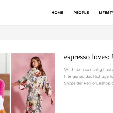
HOME
PEOPLE
LIFEST
espresso
espresso loves:
loves:
Unsere
Wir haben so richtig Lust
Lieblinge
hier genau das Richtige f
im
Shops der Region. #shopl
April
weiterlesen »