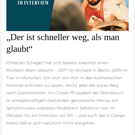
„Der
„Der ist schneller weg, als man
ist
glaubt“
schneller
weg,
Christian Schagerl hat sich bereits zweimal einen
als
Michelin-Stern erkocht – 2017 im Richard in Berlin, 2019 im
man
Tian in München. Um sich von ihm in den kulinarischen
glaubt“
Himmel schicken zu lassen, reicht aber der kurze Weg
nach Gaimersheim. Im Chalet-19 zaubert der Sternekoch
in unregelmäßigen Abständen genussvolle Menüs auf
Spitzenniveau. espresso-Redakteur Sebastian war im
Oktober für ein Interview vor Ort – und auch das 5-Gänge-
Menü ließ er sich natürlich nicht entgehen.