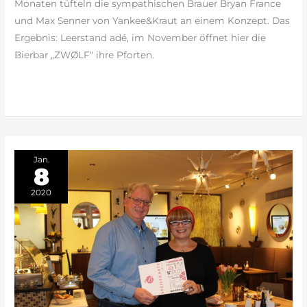
Monaten tüfteln die sympathischen Brauer Bryan France
und Max Senner von Yankee&Kraut an einem Konzept. Das
Ergebnis: Leerstand adé, im November öffnet hier die
Bierbar „ZWØLF“ ihre Pforten.
weiterlesen »
Jan.
8
2020