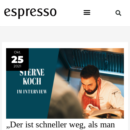
Zum
Inhalt
springen
Okt.
25
2021
„Der
„Der ist schneller weg, als man
ist