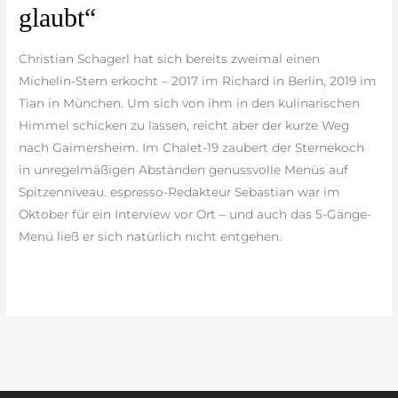
glaubt“
schneller
weg,
Christian Schagerl hat sich bereits zweimal einen
als
Michelin-Stern erkocht – 2017 im Richard in Berlin, 2019 im
man
Tian in München. Um sich von ihm in den kulinarischen
glaubt“
Himmel schicken zu lassen, reicht aber der kurze Weg
nach Gaimersheim. Im Chalet-19 zaubert der Sternekoch
in unregelmäßigen Abständen genussvolle Menüs auf
Spitzenniveau. espresso-Redakteur Sebastian war im
Oktober für ein Interview vor Ort – und auch das 5-Gänge-
Menü ließ er sich natürlich nicht entgehen.
weiterlesen »