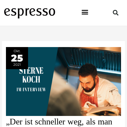
Zum
Inhalt
springen
Okt.
25
2021
„Der
„Der ist schneller weg, als man
ist