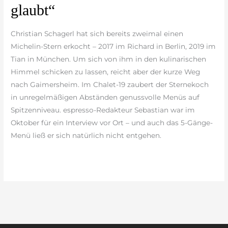
glaubt“
schneller
weg,
Christian Schagerl hat sich bereits zweimal einen
als
Michelin-Stern erkocht – 2017 im Richard in Berlin, 2019 im
man
Tian in München. Um sich von ihm in den kulinarischen
glaubt“
Himmel schicken zu lassen, reicht aber der kurze Weg
nach Gaimersheim. Im Chalet-19 zaubert der Sternekoch
in unregelmäßigen Abständen genussvolle Menüs auf
Spitzenniveau. espresso-Redakteur Sebastian war im
Oktober für ein Interview vor Ort – und auch das 5-Gänge-
Menü ließ er sich natürlich nicht entgehen.
weiterlesen »