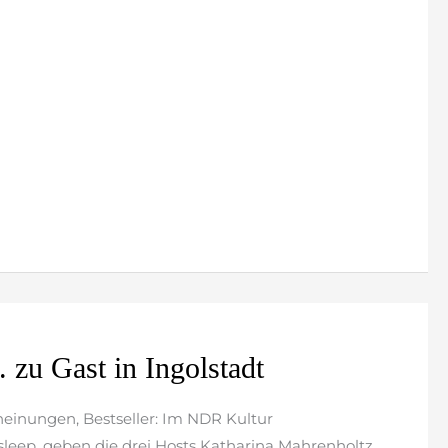
 zu Gast in Ingolstadt
heinungen, Bestseller: Im NDR Kultur
leep. geben die drei Hosts Katharina Mahrenholtz,