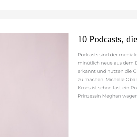
10
10 Podcasts, d
Podcasts,
die
Podcasts sind der mediale
den
minütlich neue aus dem 
Lockdown
erkannt und nutzen die G
versüßen
zu machen. Michelle Obam
Kroos ist schon fast ein 
Prinzessin Meghan wagen 
weiterlesen »