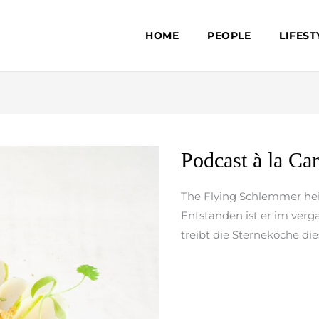
HOME
PEOPLE
LIFEST
Podcast
Podcast à la Car
à
la
The Flying Schlemmer hei
Carte
Entstanden ist er im ver
treibt die Sterneköche di
weiterlesen »