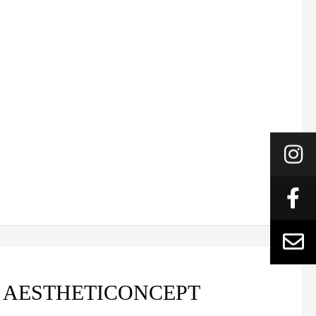
ung AESTHETICONCEPT