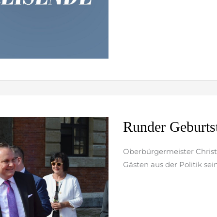
Runder
Runder Geburts
Geburtstag
im
Oberbürgermeister Christi
Rathaus
Gästen aus der Politik se
weiterlesen »