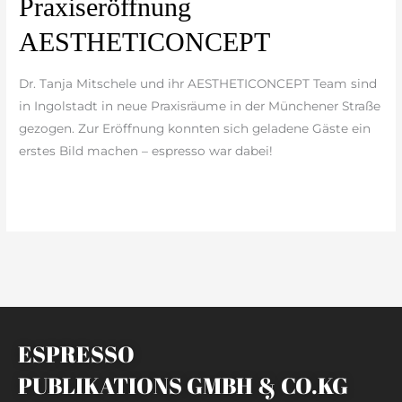
Praxiseröffnung
AESTHETICONCEPT
AESTHETICONCEPT
Dr. Tanja Mitschele und ihr AESTHETICONCEPT Team sind
in Ingolstadt in neue Praxisräume in der Münchener Straße
gezogen. Zur Eröffnung konnten sich geladene Gäste ein
erstes Bild machen – espresso war dabei!
weiterlesen »
ESPRESSO
PUBLIKATIONS GMBH & CO.KG