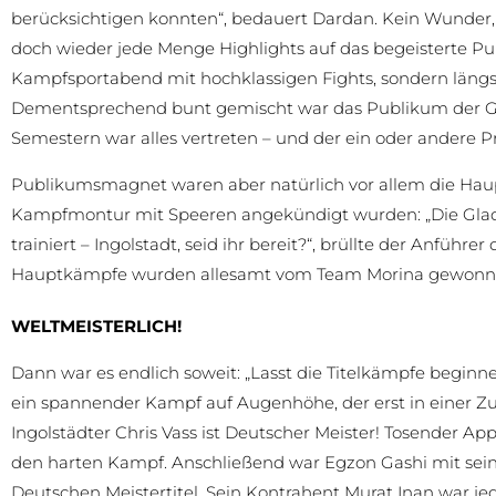
berücksichtigen konnten“, bedauert Dardan. Kein Wunder, d
doch wieder jede Menge Highlights auf das begeisterte Pub
Kampfsportabend mit hochklassigen Fights, sondern längst 
Dementsprechend bunt gemischt war das Publikum der GFN 
Semestern war alles vertreten – und der ein oder andere Pr
Publikumsmagnet waren aber natürlich vor allem die Hau
Kampfmontur mit Speeren angekündigt wurden: „Die Gla
trainiert – Ingolstadt, seid ihr bereit?“, brüllte der Anführ
Hauptkämpfe wurden allesamt vom Team Morina gewonn
WELTMEISTERLICH!
Dann war es endlich soweit: „Lasst die Titelkämpfe beginnen“
ein spannender Kampf auf Augenhöhe, der erst in einer Z
Ingolstädter Chris Vass ist Deutscher Meister! Tosender 
den harten Kampf. Anschließend war Egzon Gashi mit sei
Deutschen Meistertitel. Sein Kontrahent Murat Inan war j