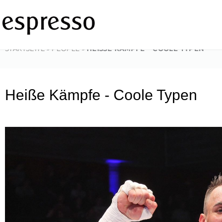
Zum
Inhalt
springen
STARTSEITE
»
PEOPLE
»
HEISSE KÄMPFE – COOLE TYPEN
Heiße Kämpfe - Coole Typen