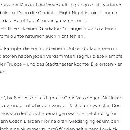
ass der Run auf die Veranstaltung so groß ist, warteten
likum. Denn die Gladiator Fight Night ist nicht nur ein
das „Event to be“ für die ganze Familie.
III: Von kleinen Gladiator-Anhängern bis zu älteren
omi durfte natürlich auch nicht fehlen.
ptkämpfe, die von rund einem Dutzend Gladiatoren in
diatoren haben jeden verdammten Tag für diese Kämpfe
er der Truppe – und das Stadttheater kochte. Die ersten vier
en.
, hieß es. Als erstes fightete Chris Vass gegen Ali Nazari,
usatzrunde entschieden wurde. Doch dann war klar: Der
Applaus von den Zuschauerrängen war die Belohnung für
nem Coach Dardan Morina dran, wieder ging es um den
edoch eine Nummer zu groß für den seit einem Lowkick