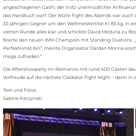
angeschlagenen Gashi, der trotz unermüdlicher Anfeuerun
das Handtuch warf. Der letzte Fight des Abends war auch de
33-jährigen Gegner um den Weltmeistertitel K1 83 kg. In 
vierten Runde alles klar und schickte David Meduna zu B
feierte den neuen WM-Champion mit Standing Ovations. „Di
Perfektionist bin“, meinte Organisator Dardan Morina ersch
mega zufrieden.“
Die Aftershowparty im Reimanns mit rund 400 Gästen daue
Vorfreude auf die nächste Gladiator Fight Night – dann in
Text und Fotos:
Sabine Kaczynski