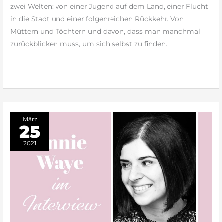
zwei Welten: von einer Jugend auf dem Land, einer Flucht
in die Stadt und einer folgenreichen Rückkehr. Von
Müttern und Töchtern und davon, dass man manchmal
zurückblicken muss, um sich selbst zu finden.
weiterlesen »
März
25
2021