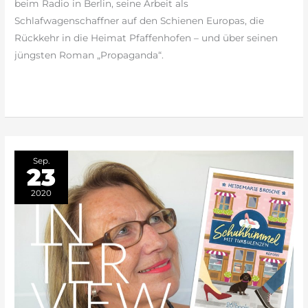
beim Radio in Berlin, seine Arbeit als
der
Schlafwagenschaffner auf den Schienen Europas, die
ihm
Rückkehr in die Heimat Pfaffenhofen – und über seinen
zuhört.“
jüngsten Roman „Propaganda“.
weiterlesen »
Sep.
23
2020