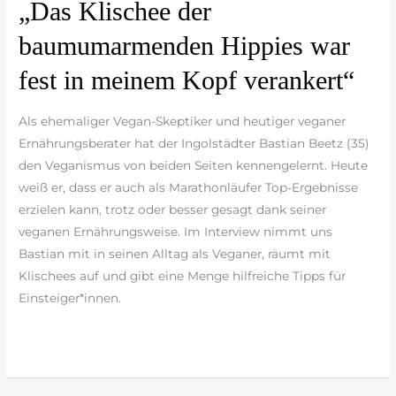
„Das
„Das Klischee der
Klischee
baumumarmenden Hippies war
der
baumumarmenden
fest in meinem Kopf verankert“
Hippies
war
Als ehemaliger Vegan-Skeptiker und heutiger veganer
fest
Ernährungsberater hat der Ingolstädter Bastian Beetz (35)
in
den Veganismus von beiden Seiten kennengelernt. Heute
meinem
weiß er, dass er auch als Marathonläufer Top-Ergebnisse
Kopf
erzielen kann, trotz oder besser gesagt dank seiner
verankert“
veganen Ernährungsweise. Im Interview nimmt uns
Bastian mit in seinen Alltag als Veganer, räumt mit
Klischees auf und gibt eine Menge hilfreiche Tipps für
Einsteiger*innen.
weiterlesen »