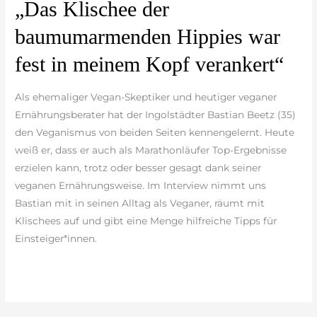
„Das
„Das Klischee der
Klischee
baumumarmenden Hippies war
der
baumumarmenden
fest in meinem Kopf verankert“
Hippies
war
Als ehemaliger Vegan-Skeptiker und heutiger veganer
fest
Ernährungsberater hat der Ingolstädter Bastian Beetz (35)
in
den Veganismus von beiden Seiten kennengelernt. Heute
meinem
weiß er, dass er auch als Marathonläufer Top-Ergebnisse
Kopf
erzielen kann, trotz oder besser gesagt dank seiner
verankert“
veganen Ernährungsweise. Im Interview nimmt uns
Bastian mit in seinen Alltag als Veganer, räumt mit
Klischees auf und gibt eine Menge hilfreiche Tipps für
Einsteiger*innen.
weiterlesen »