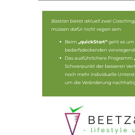
Bastian bietet aktuell zwei Coachin
müssen dafür nicht vegan sein.
Beim
„quickStart“
geht es um 
bedarfsdeckenden vorwiegend v
Das ausführlichere Programm
Schwerpunkt der besseren Vertr
noch mehr individuelle Unters
um die Veränderung nachhalti