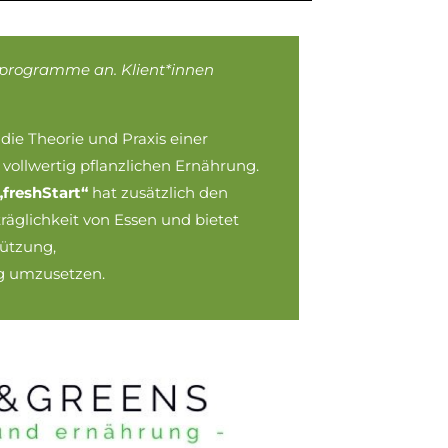
gprogramme an. Klient*innen
die Theorie und Praxis einer
ollwertig pflanzlichen Ernährung.
„freshStart“
hat zusätzlich den
äglichkeit von Essen und bietet
tützung,
g umzusetzen.