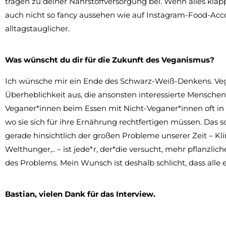
tragen zu deiner Nährstoffversorgung bei. Wenn alles klap
auch nicht so fancy aussehen wie auf Instagram-Food-Acc
alltagstauglicher.
Was wünscht du dir für die Zukunft des Veganismus?
Ich wünsche mir ein Ende des Schwarz-Weiß-Denkens. Vegane
Überheblichkeit aus, die ansonsten interessierte Menschen
Veganer*innen beim Essen mit Nicht-Veganer*innen oft in e
wo sie sich für ihre Ernährung rechtfertigen müssen. Das s
gerade hinsichtlich der großen Probleme unserer Zeit – K
Welthunger,.. – ist jede*r, der*die versucht, mehr pflanzlic
des Problems. Mein Wunsch ist deshalb schlicht, dass alle
Bastian, vielen Dank für das Interview.