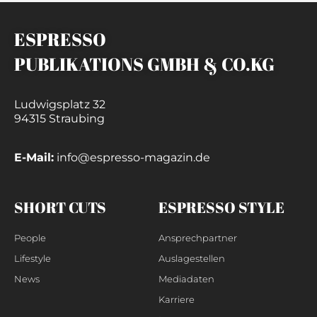
ESPRESSO
PUBLIKATIONS GMBH & CO.KG
Ludwigsplatz 32
94315 Straubing
E-Mail:
info@espresso-magazin.de
SHORT CUTS
ESPRESSO STYLE
People
Ansprechpartner
Lifestyle
Auslagestellen
News
Mediadaten
Karriere