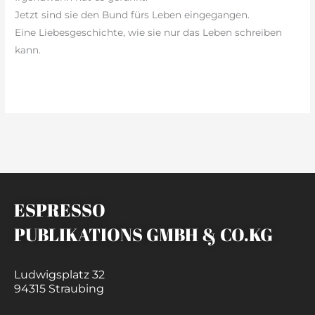
Jetzt sind sie den Bund fürs Leben eingegangen.
Eine Liebesgeschichte, wie sie nur das Leben schreiben
kann.
weiterlesen »
ESPRESSO
PUBLIKATIONS GMBH & CO.KG
Ludwigsplatz 32
94315 Straubing