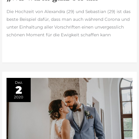
waren
ganz
Die Hochzeit von Alexandra (29) und Sebastian (29) ist das
bei
beste Beispiel dafür, dass man auch während Corona und
uns“
unter Einhaltung aller Vorschriften einen unvergesslich
schönen Moment für die Ewigkeit schaffen kann
weiterlesen »
Dez.
2
2020