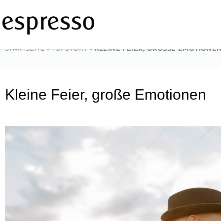
Zum
Inhalt
springen
STARTSEITE
»
TOPSTORY
»
KLEINE FEIER, GROSSE EMOTIONEN
Kleine Feier, große Emotionen