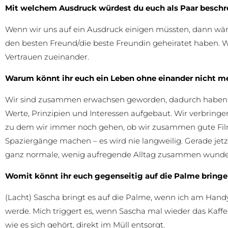
Mit welchem Ausdruck würdest du euch als Paar beschr
Wenn wir uns auf ein Ausdruck einigen müssten, dann wäre
den besten Freund/die beste Freundin geheiratet haben. W
Vertrauen zueinander.
Warum könnt ihr euch ein Leben ohne einander nicht me
Wir sind zusammen erwachsen geworden, dadurch haben w
Werte, Prinzipien und Interessen aufgebaut. Wir verbring
zu dem wir immer noch gehen, ob wir zusammen gute Fil
Spaziergänge machen – es wird nie langweilig. Gerade jet
ganz normale, wenig aufregende Alltag zusammen wunder
Womit könnt ihr euch gegenseitig auf die Palme bring
(Lacht) Sascha bringt es auf die Palme, wenn ich am Ha
werde. Mich triggert es, wenn Sascha mal wieder das Kaffee
wie es sich gehört, direkt im Müll entsorgt.