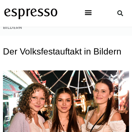
Zum
Inhalt
springen
STARTSEITE
»
NEWS & EVENTS
»
DER VOLKSFESTAUFTAKT IN
BILDERN
Der Volksfestauftakt in Bildern