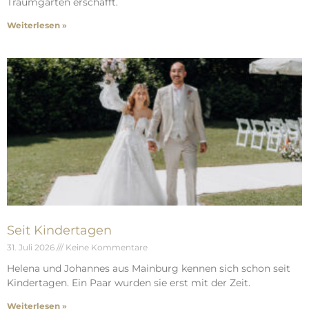
Traumgärten erschafft.
Weiterlesen »
Seit Kindertagen
31. Juli 2026
Keine Kommentare
Helena und Johannes aus Mainburg kennen sich schon seit
Kindertagen. Ein Paar wurden sie erst mit der Zeit.
Weiterlesen »