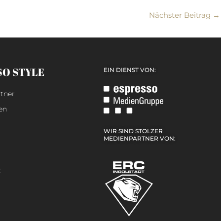
Nächster Beitrag
→
SO STYLE
EIN DIENST VON:
tner
en
WIR SIND STOLZER
MEDIENPARTNER VON:
z