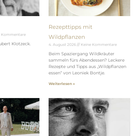
Rezepttipps mit
e Kommentare
Wildpflanzen
bert Klotzeck.
4. August 2026
Keine Kommentare
Beim Spaziergang Wildkräuter
sammeln fürs Abendessen? Leckere
Rezepte und Tipps aus „Wildpflanzen
essen“ von Leoniek Bontje.
Weiterlesen »