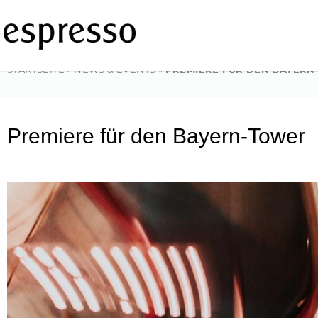
Zum
Inhalt
springen
STARTSEITE
»
NEWS & EVENTS
»
PREMIERE FÜR DEN BAYER
Premiere für den Bayern-Tower