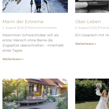
Mann der Extreme
Über Leben
7. August 2026
Keine Kommentare
6. August 2026
Kein
Maximilian Schwarzhuber will als
Ein Gespräch mit Hu
erster Mensch ohne Beine die
Weiterlesen »
Zugspitze überschreiten – innerhalb
eines Tages.
Weiterlesen »