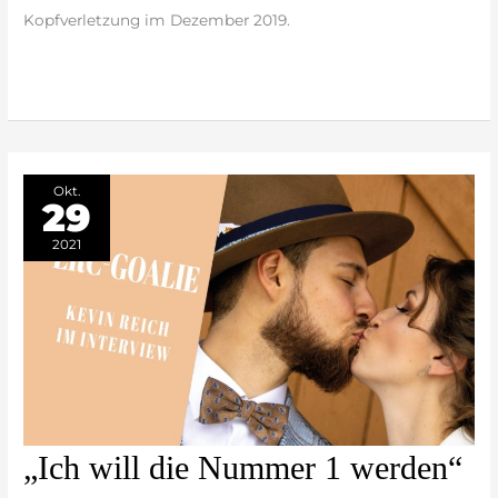
Kopfverletzung im Dezember 2019.
weiterlesen »
Okt.
29
2021
„Ich
„Ich will die Nummer 1 werden“
will