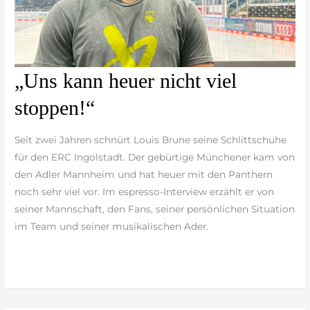
„Uns
„Uns kann heuer nicht viel
kann
stoppen!“
heuer
nicht
Seit zwei Jahren schnürt Louis Brune seine Schlittschuhe
viel
für den ERC Ingolstadt. Der gebürtige Münchener kam von
stoppen!“
den Adler Mannheim und hat heuer mit den Panthern
noch sehr viel vor. Im espresso-Interview erzählt er von
seiner Mannschaft, den Fans, seiner persönlichen Situation
im Team und seiner musikalischen Ader.
weiterlesen »