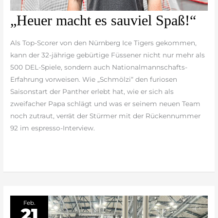
„Heuer
„Heuer macht es sauviel Spaß!“
macht
es
Als Top-Scorer von den Nürnberg Ice Tigers gekommen,
sauviel
kann der 32-jährige gebürtige Füssener nicht nur mehr als
Spaß!“
500 DEL-Spiele, sondern auch Nationalmannschafts-
Erfahrung vorweisen. Wie „Schmölzi“ den furiosen
Saisonstart der Panther erlebt hat, wie er sich als
zweifacher Papa schlägt und was er seinem neuen Team
noch zutraut, verrät der Stürmer mit der Rückennummer
92 im espresso-Interview.
weiterlesen »
Feb.
21