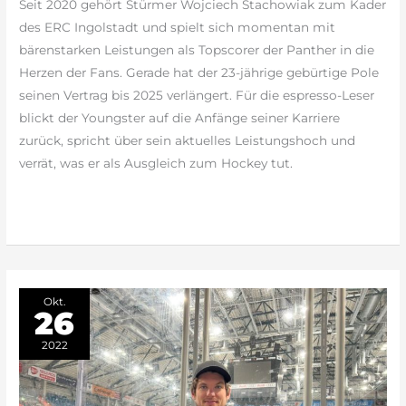
Seit 2020 gehört Stürmer Wojciech Stachowiak zum Kader
den
des ERC Ingolstadt und spielt sich momentan mit
Youngstern
bärenstarken Leistungen als Topscorer der Panther in die
Herzen der Fans. Gerade hat der 23-jährige gebürtige Pole
seinen Vertrag bis 2025 verlängert. Für die espresso-Leser
blickt der Youngster auf die Anfänge seiner Karriere
zurück, spricht über sein aktuelles Leistungshoch und
verrät, was er als Ausgleich zum Hockey tut.
weiterlesen »
Okt.
26
2022