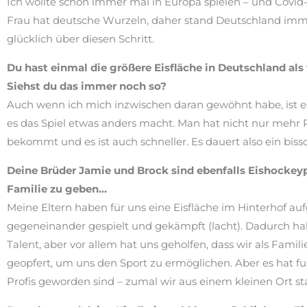
Ich wollte schon immer mal in Europa spielen – und Covid
Frau hat deutsche Wurzeln, daher stand Deutschland immer
glücklich über diesen Schritt.
Du hast einmal die größere Eisfläche in Deutschland a
Siehst du das immer noch so?
Auch wenn ich mich inzwischen daran gewöhnt habe, ist es
es das Spiel etwas anders macht. Man hat nicht nur mehr
bekommt und es ist auch schneller. Es dauert also ein bi
Deine Brüder Jamie und Brock sind ebenfalls Eishockeypr
Familie zu geben…
Meine Eltern haben für uns eine Eisfläche im Hinterhof a
gegeneinander gespielt und gekämpft (lacht). Dadurch hab
Talent, aber vor allem hat uns geholfen, dass wir als Fam
geopfert, um uns den Sport zu ermöglichen. Aber es hat funk
Profis geworden sind – zumal wir aus einem kleinen Ort 