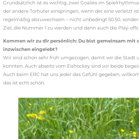
Grundsätzlich ist es wichtig, zwei Goalies im Spielrhythmus 
der andere Torhüter einspringen, wenn der eine verletzt ist 
regelmäßig abzuwechseln – nicht unbedingt 50:50, sondern v
Ziel, die Nummer 1 zu werden und dann auch die Play-offs 
Kommen wir zu dir persönlich: Du bist gemeinsam mit d
inzwischen eingelebt?
Wir sind schon sehr früh umgezogen, damit wir die Stadt 
konnten. Auch abseits vom Eishockey sind wir beide begeis
Auch beim ERC hat uns jeder das Gefühl gegeben, willkomm
das ist echt schön.