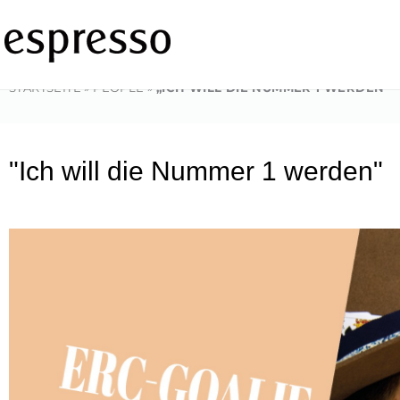
Zum
Inhalt
springen
STARTSEITE
»
PEOPLE
»
„ICH WILL DIE NUMMER 1 WERDEN“
"Ich will die Nummer 1 werden"