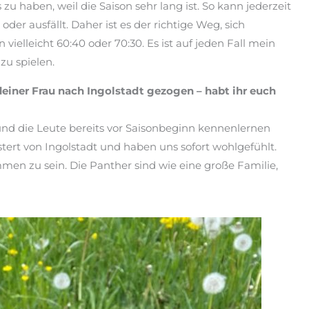
zu haben, weil die Saison sehr lang ist. So kann jederzeit
oder ausfällt. Daher ist es der richtige Weg, sich
ielleicht 60:40 oder 70:30. Es ist auf jeden Fall mein
zu spielen.
einer Frau nach Ingolstadt gezogen – habt ihr euch
und die Leute bereits vor Saisonbeginn kennenlernen
tert von Ingolstadt und haben uns sofort wohlgefühlt.
en zu sein. Die Panther sind wie eine große Familie,