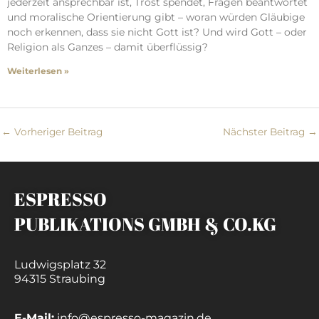
jederzeit ansprechbar ist, Trost spendet, Fragen beantwortet
und moralische Orientierung gibt – woran würden Gläubige
noch erkennen, dass sie nicht Gott ist? Und wird Gott – oder
Religion als Ganzes – damit überflüssig?
Weiterlesen »
←
Vorheriger Beitrag
Nächster Beitrag
→
ESPRESSO
PUBLIKATIONS GMBH & CO.KG
Ludwigsplatz 32
94315 Straubing
E-Mail:
info@espresso-magazin.de