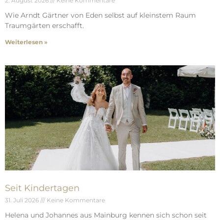
2. August 2026
Keine Kommentare
Wie Arndt Gärtner von Eden selbst auf kleinstem Raum
Traumgärten erschafft.
Weiterlesen »
Seit Kindertagen
31. Juli 2026
Keine Kommentare
Helena und Johannes aus Mainburg kennen sich schon seit