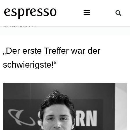
Zum
Inhalt
springen
STARTSEITE
»
PEOPLE
»
„DER ERSTE TREFFER WAR DER
SCHWIERIGSTE!“
„Der erste Treffer war der
schwierigste!“