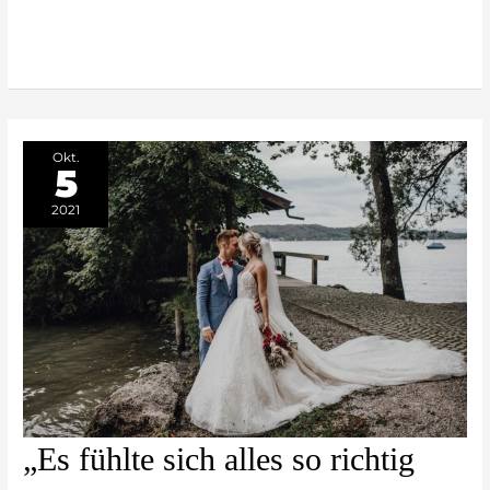
weiterlesen »
Okt.
5
2021
„Es
„Es fühlte sich alles so richtig
fühlte