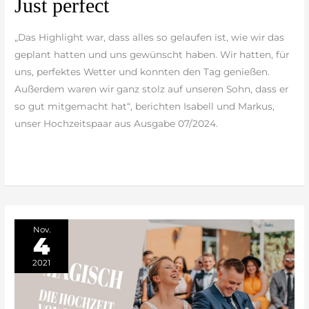
Just perfect
perfect
„Das Highlight war, dass alles so gelaufen ist, wie wir das
geplant hatten und uns gewünscht haben. Wir hatten, für
uns, perfektes Wetter und konnten den Tag genießen.
Außerdem waren wir ganz stolz auf unseren Sohn, dass er
so gut mitgemacht hat“, berichten Isabell und Markus,
unser Hochzeitspaar aus Ausgabe 07/2024.
weiterlesen »
Nov.
4
2021