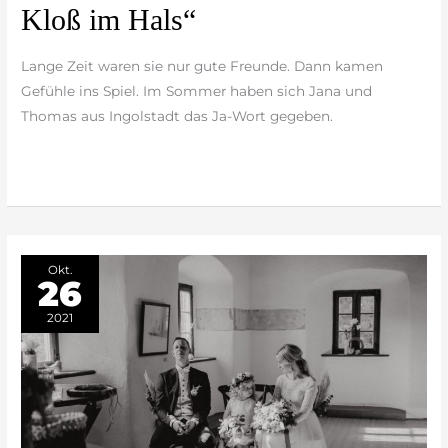
Kloß im Hals“
Moment
hatte
Lange Zeit waren sie nur gute Freunde. Dann kamen
ich
Gefühle ins Spiel. Im Sommer haben sich Jana und
einen
Thomas aus Ingolstadt das Ja-Wort gegeben.
Kloß
im
weiterlesen »
Hals“
Okt.
26
2021