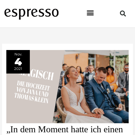
Zum
Inhalt
springen
Nov.
4
2021
„In
„In dem Moment hatte ich einen
dem