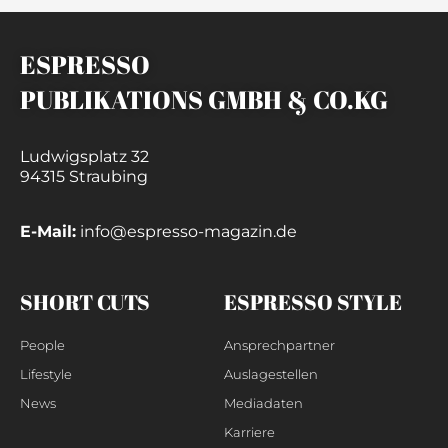
ESPRESSO
PUBLIKATIONS GMBH & CO.KG
Ludwigsplatz 32
94315 Straubing
E-Mail:
info@espresso-magazin.de
SHORT CUTS
ESPRESSO STYLE
People
Ansprechpartner
Lifestyle
Auslagestellen
News
Mediadaten
Karriere