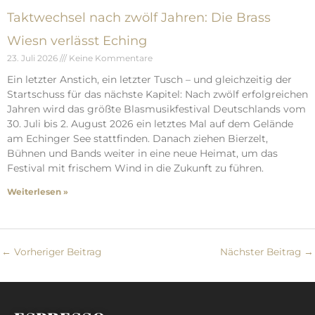
Taktwechsel nach zwölf Jahren: Die Brass
Wiesn verlässt Eching
23. Juli 2026
Keine Kommentare
Ein letzter Anstich, ein letzter Tusch – und gleichzeitig der
Startschuss für das nächste Kapitel: Nach zwölf erfolgreichen
Jahren wird das größte Blasmusikfestival Deutschlands vom
30. Juli bis 2. August 2026 ein letztes Mal auf dem Gelände
am Echinger See stattfinden. Danach ziehen Bierzelt,
Bühnen und Bands weiter in eine neue Heimat, um das
Festival mit frischem Wind in die Zukunft zu führen.
Weiterlesen »
←
Vorheriger Beitrag
Nächster Beitrag
→