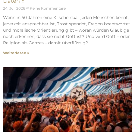
Daten «
24. Juli 2026
Keine Kommentare
Wenn in 50 Jahren eine KI scheinbar jeden Menschen kennt,
jederzeit ansprechbar ist, Trost spendet, Fragen beantwortet
und moralische Orientierung gibt – woran würden Gläubige
noch erkennen, dass sie nicht Gott ist? Und wird Gott – oder
Religion als Ganzes – damit überflüssig?
Weiterlesen »