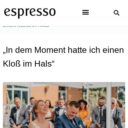
Zum
Inhalt
springen
STARTSEITE
»
TOPSTORY
»
„IN DEM MOMENT HATTE ICH
EINEN KLOSS IM HALS“
„In dem Moment hatte ich einen
Kloß im Hals“