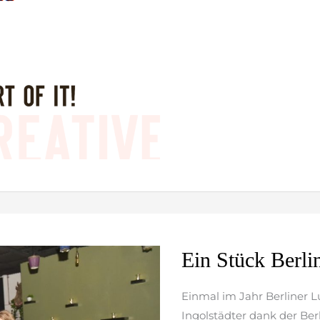
Ein
Ein Stück Berlin
Stück
Berlin
Einmal im Jahr Berliner L
in
Ingolstädter dank der Ber