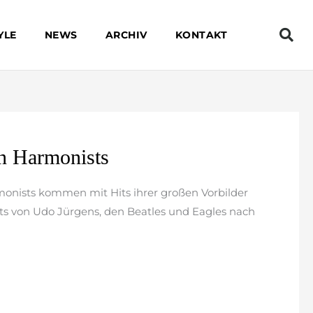
YLE
NEWS
ARCHIV
KONTAKT
n Harmonists
onists kommen mit Hits ihrer großen Vorbilder
s von Udo Jürgens, den Beatles und Eagles nach