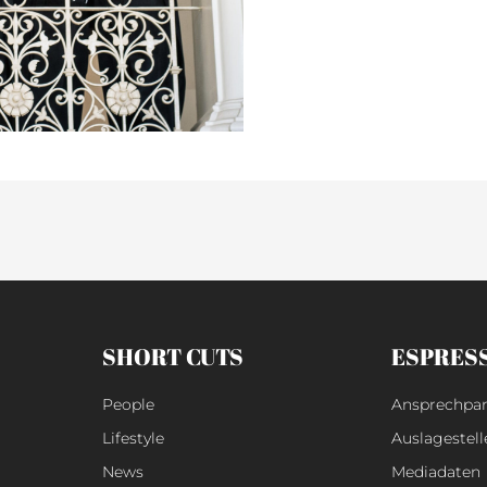
SHORT CUTS
ESPRES
People
Ansprechpar
Lifestyle
Auslagestell
News
Mediadaten