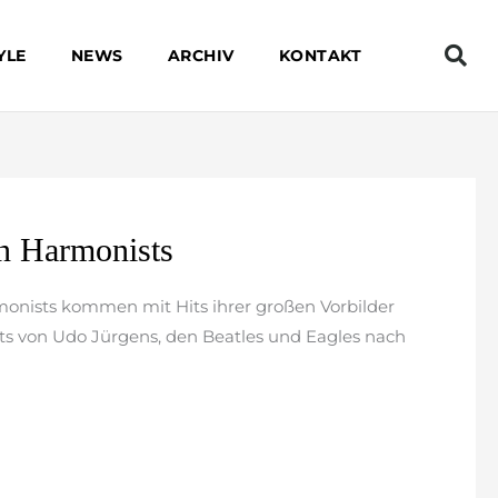
YLE
NEWS
ARCHIV
KONTAKT
n Harmonists
onists kommen mit Hits ihrer großen Vorbilder
s von Udo Jürgens, den Beatles und Eagles nach