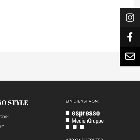
SO STYLE
EIN DIENST VON:
tner
en
WIR SIND STOLZER