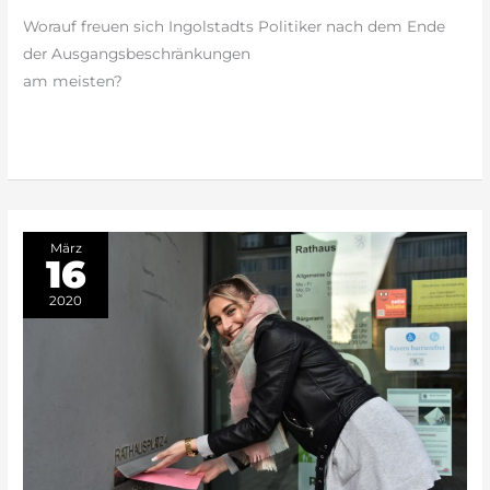
Händeschütteln
Worauf freuen sich Ingolstadts Politiker nach dem Ende
der Ausgangsbeschränkungen
am meisten?
weiterlesen »
März
16
2020