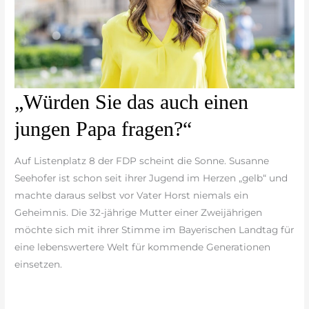
„Würden
„Würden Sie das auch einen
Sie
jungen Papa fragen?“
das
auch
Auf Listenplatz 8 der FDP scheint die Sonne. Susanne
einen
Seehofer ist schon seit ihrer Jugend im Herzen „gelb“ und
jungen
machte daraus selbst vor Vater Horst niemals ein
Papa
Geheimnis. Die 32-jährige Mutter einer Zweijährigen
fragen?“
möchte sich mit ihrer Stimme im Bayerischen Landtag für
eine lebenswertere Welt für kommende Generationen
einsetzen.
weiterlesen »