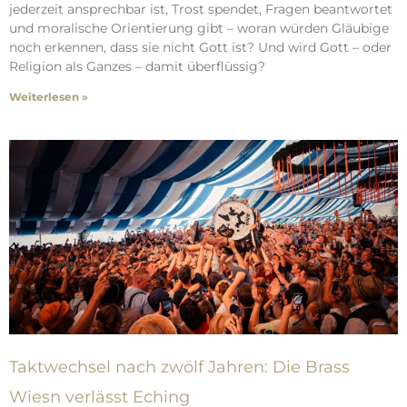
jederzeit ansprechbar ist, Trost spendet, Fragen beantwortet
und moralische Orientierung gibt – woran würden Gläubige
noch erkennen, dass sie nicht Gott ist? Und wird Gott – oder
Religion als Ganzes – damit überflüssig?
Weiterlesen »
Taktwechsel nach zwölf Jahren: Die Brass
Wiesn verlässt Eching