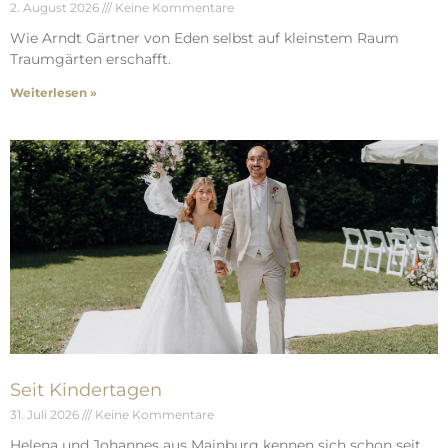
2. August 2026
Keine Kommentare
Wie Arndt Gärtner von Eden selbst auf kleinstem Raum
Traumgärten erschafft.
Weiterlesen »
Seit Kindertagen
31. Juli 2026
Keine Kommentare
Helena und Johannes aus Mainburg kennen sich schon seit