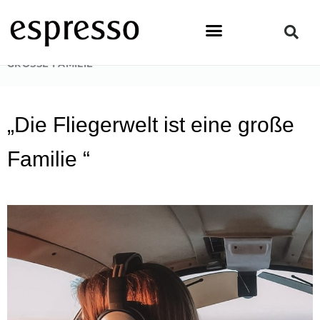
Zum
Inhalt
springen
STARTSEITE
»
TOPSTORY
»
„DIE FLIEGERWELT IST EINE
GROSSE FAMILIE“
„Die Fliegerwelt ist eine große
Familie “