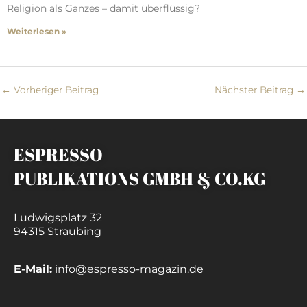
Religion als Ganzes – damit überflüssig?
Weiterlesen »
←
Vorheriger Beitrag
Nächster Beitrag
→
ESPRESSO
PUBLIKATIONS GMBH & CO.KG
Ludwigsplatz 32
94315 Straubing
E-Mail:
info@espresso-magazin.de