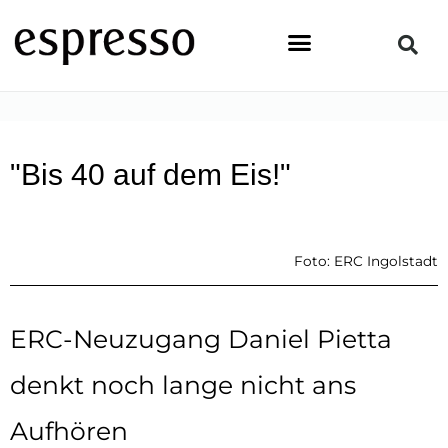
Zum
Inhalt
springen
STARTSEITE
»
PEOPLE
»
„BIS 40 AUF DEM EIS!“
"Bis 40 auf dem Eis!"
Foto: ERC Ingolstadt
ERC-Neuzugang Daniel Pietta
denkt noch lange nicht ans
Aufhören