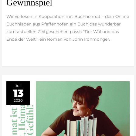
Gewinnspiel
Wir verlosen in Kooperation mit Buchheimat – dein Online
Buchhladen aus Pfaffenhofen ein Buch das wunderbar
zum aktuellen Zeitgeschehen passt: “Der Wal und das
Ende der Welt”, ein Roman von John Ironmonger.
weiterlesen »
Juli
13
2020