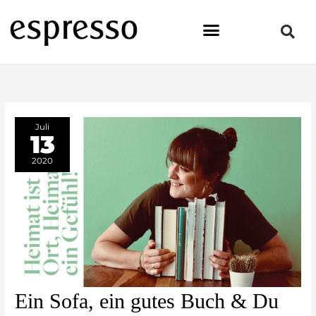
Zum
Inhalt
springen
Juli
13
2020
Ein
Ein Sofa, ein gutes Buch & Du
Sofa,