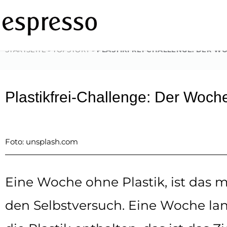
Zum
Inhalt
springen
STARTSEITE
»
TOPSTORY
»
PLASTIKFREI-CHALLENGE: DER W
Plastikfrei-Challenge: Der Woch
Foto: unsplash.com
Eine Woche ohne Plastik, ist das
den Selbstversuch. Eine Woche la