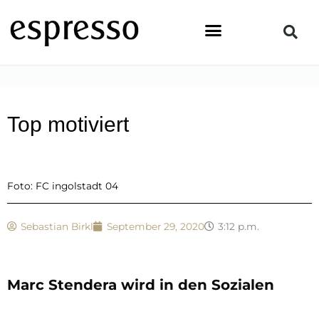
Zum
Inhalt
springen
STARTSEITE
»
TOPSTORY
»
TOP MOTIVIERT
Top motiviert
Foto: FC ingolstadt 04
Sebastian Birkl
September 29, 2020
3:12 p.m.
Marc Stendera wird in den Sozialen