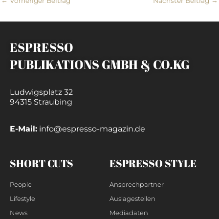
←
Vorheriger Beitrag
Nächster Beitrag
→
ESPRESSO
PUBLIKATIONS GMBH & CO.KG
Ludwigsplatz 32
94315 Straubing
E-Mail:
info@espresso-magazin.de
SHORT CUTS
ESPRESSO STYLE
People
Ansprechpartner
Lifestyle
Auslagestellen
News
Mediadaten