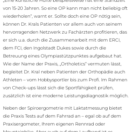
„Eine künstliche Hüfte beispielsweise hat eine Standzeit
von 15-20 Jahren. So eine OP kann man nicht beliebig oft
wiederholen“, warnt er. Sollte doch eine OP nötig sein,
können Dr. Krals Patienten vor allem auch von seinem
hervorragenden Netzwerk zu Fachärzten profitieren, das
er sich u.a. durch die Zusammenarbeit mit dem ERCI,
dem FCI, den Ingolstadt Dukes sowie durch die
Betreuung eines Olympiastützpunktes aufgebaut hat.
Wie der Name der Praxis, „Ortholetics“ vermuten lässt,
begleitet Dr. Kral neben Patienten der Orthopädie auch
Athleten – vom Hobbysportler bis zum Profi. Im Rahmen
von Check-ups lässt sich die Sportfähigkeit prüfen,
zusätzlich ist eine moderne Leistungsdiagnostik möglich.
Neben der Spiroergometrie mit Laktatmessung bietet
die Praxis Tests auf dem Fahrrad an – egal ob auf dem
Praxisergometer, Ihrem eigenen Rennrad oder
Mountainbike. Aber auch auf dem Laufband ist es