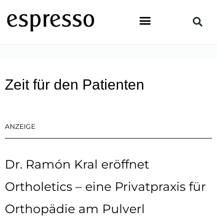
Zum
Inhalt
springen
STARTSEITE
»
TOPSTORY
»
ZEIT FÜR DEN PATIENTEN
Zeit für den Patienten
ANZEIGE
Dr. Ramón Kral eröffnet
Ortholetics – eine Privatpraxis für
Orthopädie am Pulverl