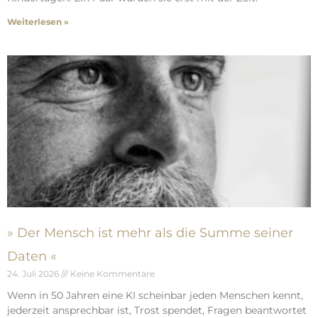
Weiterlesen »
» Der Mensch ist mehr als die Summe seiner
Daten «
24. Juli 2026
Keine Kommentare
Wenn in 50 Jahren eine KI scheinbar jeden Menschen kennt,
jederzeit ansprechbar ist, Trost spendet, Fragen beantwortet