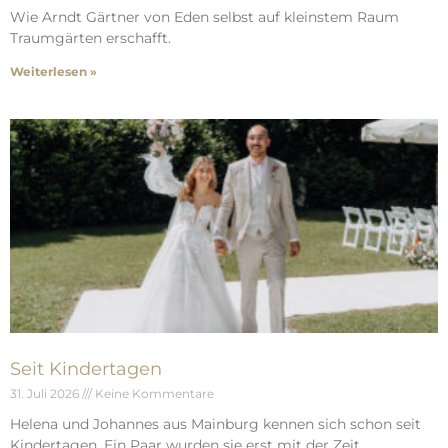
Wie Arndt Gärtner von Eden selbst auf kleinstem Raum
Traumgärten erschafft.
Weiterlesen »
Seit Kindertagen
31. Juli 2026
Keine Kommentare
Helena und Johannes aus Mainburg kennen sich schon seit
Kindertagen. Ein Paar wurden sie erst mit der Zeit.