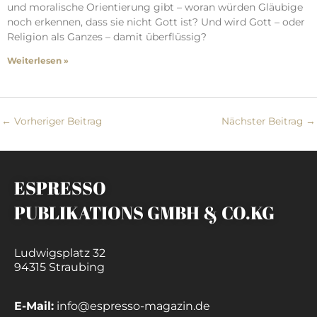
und moralische Orientierung gibt – woran würden Gläubige
noch erkennen, dass sie nicht Gott ist? Und wird Gott – oder
Religion als Ganzes – damit überflüssig?
Weiterlesen »
←
Vorheriger Beitrag
Nächster Beitrag
→
ESPRESSO
PUBLIKATIONS GMBH & CO.KG
Ludwigsplatz 32
94315 Straubing
E-Mail:
info@espresso-magazin.de