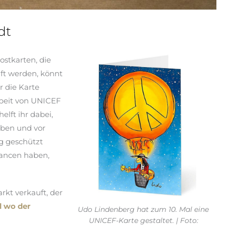
dt
stkarten, die
ft werden, könnt
r die Karte
Arbeit von UNICEF
lft ihr dabei,
iben und vor
g geschützt
hancen haben,
kt verkauft, der
d wo der
Udo Lindenberg hat zum 10. Mal eine
UNICEF-Karte gestaltet. | Foto: