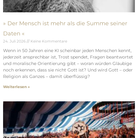
» Der Mensch ist mehr als die Summe seiner
Daten «
24. Juli 2026
Keine Kommentare
Wenn in 50 Jahren eine KI scheinbar jeden Menschen kennt,
jederzeit ansprechbar ist, Trost spendet, Fragen beantwortet
und moralische Orientierung gibt – woran würden Gläubige
noch erkennen, dass sie nicht Gott ist? Und wird Gott – oder
Religion als Ganzes – damit überflüssig?
Weiterlesen »