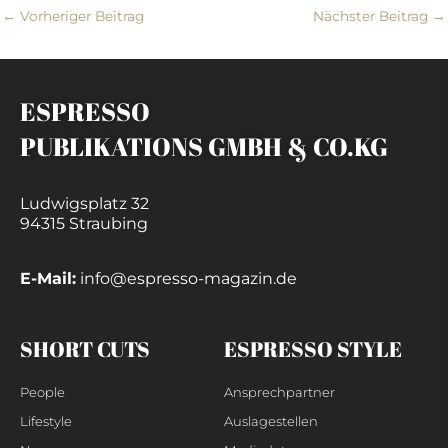
←
Vorheriger Beitrag
Nächster Beitrag
→
ESPRESSO
PUBLIKATIONS GMBH & CO.KG
Ludwigsplatz 32
94315 Straubing
E-Mail:
info@espresso-magazin.de
SHORT CUTS
ESPRESSO STYLE
People
Ansprechpartner
Lifestyle
Auslagestellen