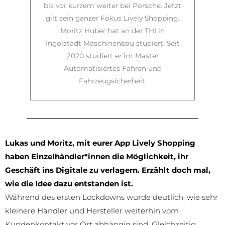
bis vor kurzem weiter bei Porsche. Jetzt
gilt sein ganzer Fokus Lively Shopping.
Moritz Huber hat an der THI in
Ingolstadt Maschinenbau studiert. Seit
2020 studiert er im Master
Automatisiertes Fahren und
Fahrzeugsicherheit.
Lukas und Moritz, mit eurer App Lively Shopping
haben Einzelhändler*innen die Möglichkeit, ihr
Geschäft ins Digitale zu verlagern. Erzählt doch mal,
wie die Idee dazu entstanden ist.
Während des ersten Lockdowns wurde deutlich, wie sehr
kleinere Händler und Hersteller weiterhin vom
Kundenkontakt vor Ort abhängig sind. Gleichzeitig