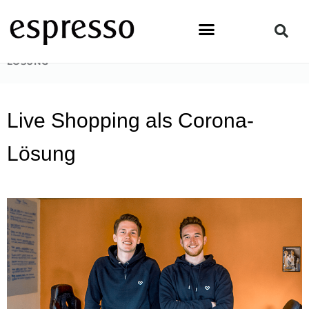
Zum
Inhalt
springen
STARTSEITE
»
TOPSTORY
»
LIVE SHOPPING ALS CORONA-
LÖSUNG
Live Shopping als Corona-
Lösung