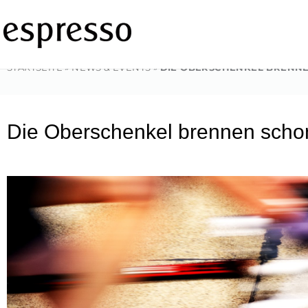
Zum
Inhalt
springen
STARTSEITE
»
NEWS & EVENTS
»
DIE OBERSCHENKEL BRENN
Die Oberschenkel brennen scho