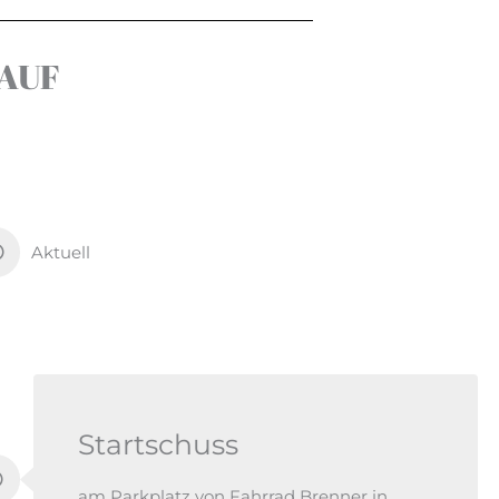
AUF
Aktuell
Startschuss
am Parkplatz von Fahrrad Brenner in