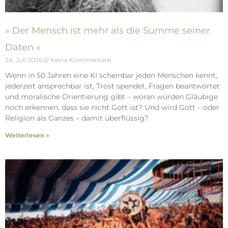
» Der Mensch ist mehr als die Summe seiner
Daten «
24. Juli 2026
Keine Kommentare
Wenn in 50 Jahren eine KI scheinbar jeden Menschen kennt,
jederzeit ansprechbar ist, Trost spendet, Fragen beantwortet
und moralische Orientierung gibt – woran würden Gläubige
noch erkennen, dass sie nicht Gott ist? Und wird Gott – oder
Religion als Ganzes – damit überflüssig?
Weiterlesen »