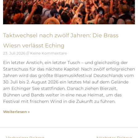
Taktwechsel nach zwölf Jahren: Die Brass
Wiesn verlässt Eching
23. Juli 2026
Keine Kommentare
Ein letzter Anstich, ein letzter Tusch – und gleichzeitig der
Startschuss für das nächste Kapitel: Nach zwölf erfolgreichen
Jahren wird das größte Blasmusikfestival Deutschlands vom
30. Juli bis 2. August 2026 ein letztes Mal auf dem Gelände
am Echinger See stattfinden. Danach ziehen Bierzelt,
Bühnen und Bands weiter in eine neue Heimat, um das
Festival mit frischem Wind in die Zukunft zu führen.
Weiterlesen »
←
Vorheriger Beitrag
Nächster Beitrag
→