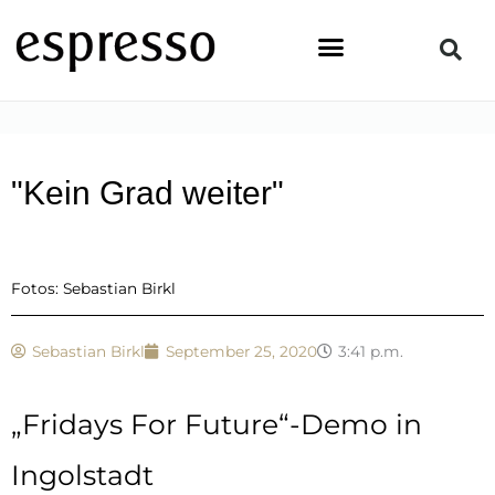
Zum
Inhalt
springen
STARTSEITE
»
TOPSTORY
»
„KEIN GRAD WEITER“
"Kein Grad weiter"
Fotos: Sebastian Birkl
Sebastian Birkl
September 25, 2020
3:41 p.m.
„Fridays For Future“-Demo in
Ingolstadt