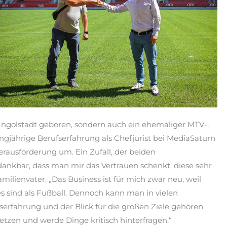
n Ingolstadt geboren, sondern auch ein ehemaliger MTV-,
angjährige Berufserfahrung als Chefjurist bei MediaSaturn
rausforderung um. Ein Zufall, der beiden
r dankbar, dass man mir das Vertrauen schenkt, diese sehr
lienvater. „Das Business ist für mich zwar neu, weil
 sind als Fußball. Dennoch kann man in vielen
fahrung und der Blick für die großen Ziele gehören
tzen und werde Dinge kritisch hinterfragen.“