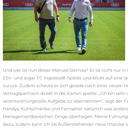
Und wer ist nun dieser Manuel Sternisa? Er ist nicht nur i
ESV- und sogar FC Ingolstadt-Spieler und blickt auf eine l
zurück. Zudem schaute er sich gerade nach einer neuen He
Vertragspartnern direkt in die Karten spielte: „Ich bin seh
verantwortungsvolle Aufgabe zu übernehmen“, sagt der Fami
Handys, Kühlschränke und Fernseher natürlich was anderes
Managementbereichen Dinge übertragen. Meine Führungser
dazu, zudem kann ich als Außenstehender neue Impulse se