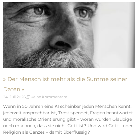
» Der Mensch ist mehr als die Summe seiner
Daten «
24. Juli 2026
Keine Kommentare
Wenn in 50 Jahren eine KI scheinbar jeden Menschen kennt,
jederzeit ansprechbar ist, Trost spendet, Fragen beantwortet
und moralische Orientierung gibt – woran würden Gläubige
noch erkennen, dass sie nicht Gott ist? Und wird Gott – oder
Religion als Ganzes – damit überflüssig?