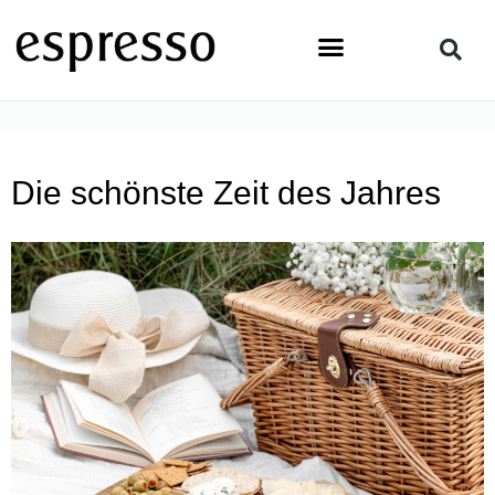
Zum
Inhalt
springen
STARTSEITE
»
TOPSTORY
»
DIE SCHÖNSTE ZEIT DES JAHRES
Die schönste Zeit des Jahres