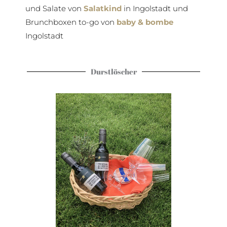
und Salate von
Salatkind
in Ingolstadt und
Brunchboxen to-go von
baby & bombe
Ingolstadt
Durstlöscher